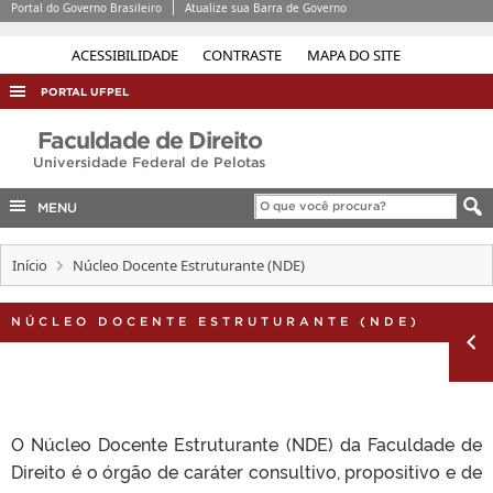
Portal do Governo Brasileiro
Atualize sua Barra de Governo
ACESSIBILIDADE
CONTRASTE
MAPA DO SITE
PORTAL UFPEL
ACESSO À INFORMAÇÃO
Faculdade de Direito
Universidade Federal de Pelotas
AUDITORIA
COBALTO
MENU
CONCURSOS
Início
Núcleo Docente Estruturante (NDE)
EDITAIS
INTERNACIONAL
NÚCLEO DOCENTE ESTRUTURANTE (NDE)
OUVIDORIA
PORTARIAS
TELEFONES
O Núcleo Docente Estruturante (NDE) da Faculdade de
Direito é o órgão de caráter consultivo, propositivo e de