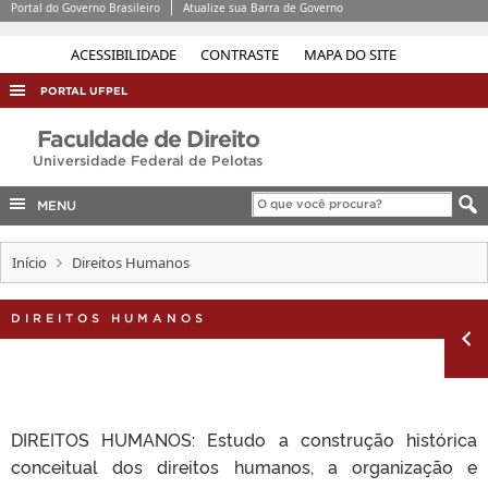
Portal do Governo Brasileiro
Atualize sua Barra de Governo
ACESSIBILIDADE
CONTRASTE
MAPA DO SITE
PORTAL UFPEL
ACESSO À INFORMAÇÃO
Faculdade de Direito
Universidade Federal de Pelotas
AUDITORIA
COBALTO
MENU
CONCURSOS
Início
Direitos Humanos
EDITAIS
INTERNACIONAL
DIREITOS HUMANOS
OUVIDORIA
PORTARIAS
TELEFONES
DIREITOS HUMANOS: Estudo a construção histórica
conceitual dos direitos humanos, a organização e