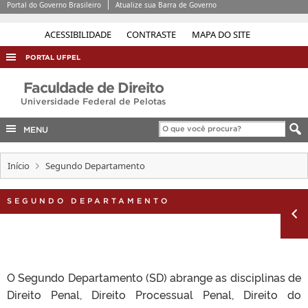
Portal do Governo Brasileiro
Atualize sua Barra de Governo
ACESSIBILIDADE
CONTRASTE
MAPA DO SITE
PORTAL UFPEL
ACESSO À INFORMAÇÃO
Faculdade de Direito
Universidade Federal de Pelotas
AUDITORIA
COBALTO
MENU
CONCURSOS
Início
Segundo Departamento
EDITAIS
INTERNACIONAL
SEGUNDO DEPARTAMENTO
OUVIDORIA
PORTARIAS
TELEFONES
O Segundo Departamento (SD) abrange as disciplinas de
Direito Penal, Direito Processual Penal, Direito do