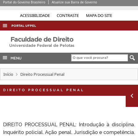
Portal do Governo Brasileiro
Atualize sua Barra de Governo
ACESSIBILIDADE
CONTRASTE
MAPA DO SITE
PORTAL UFPEL
ACESSO À INFORMAÇÃO
Faculdade de Direito
Universidade Federal de Pelotas
AUDITORIA
COBALTO
MENU
CONCURSOS
Início
Direito Processual Penal
EDITAIS
INTERNACIONAL
DIREITO PROCESSUAL PENAL
OUVIDORIA
PORTARIAS
TELEFONES
DIREITO PROCESSUAL PENAL: Introdução à disciplina.
Inquérito policial. Ação penal. Jurisdição e competência.