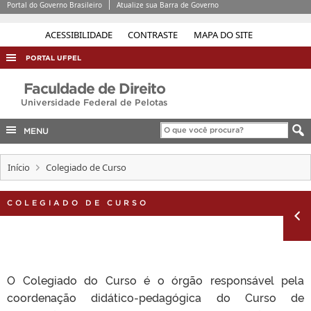
Portal do Governo Brasileiro
Atualize sua Barra de Governo
ACESSIBILIDADE
CONTRASTE
MAPA DO SITE
PORTAL UFPEL
ACESSO À INFORMAÇÃO
Faculdade de Direito
Universidade Federal de Pelotas
AUDITORIA
COBALTO
MENU
CONCURSOS
Início
Colegiado de Curso
EDITAIS
INTERNACIONAL
COLEGIADO DE CURSO
OUVIDORIA
PORTARIAS
TELEFONES
O Colegiado do Curso é o órgão responsável pela
coordenação didático-pedagógica do Curso de