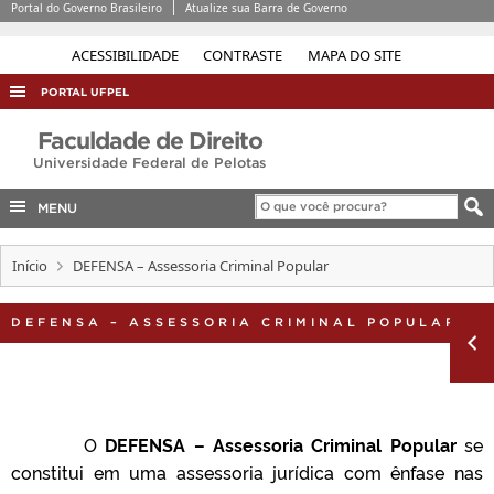
Portal do Governo Brasileiro
Atualize sua Barra de Governo
ACESSIBILIDADE
CONTRASTE
MAPA DO SITE
PORTAL UFPEL
ACESSO À INFORMAÇÃO
Faculdade de Direito
Universidade Federal de Pelotas
AUDITORIA
COBALTO
MENU
CONCURSOS
Início
DEFENSA – Assessoria Criminal Popular
EDITAIS
INTERNACIONAL
DEFENSA – ASSESSORIA CRIMINAL POPULAR
OUVIDORIA
PORTARIAS
TELEFONES
O
DEFENSA – Assessoria Criminal Popular
se
constitui em uma assessoria jurídica com ênfase nas