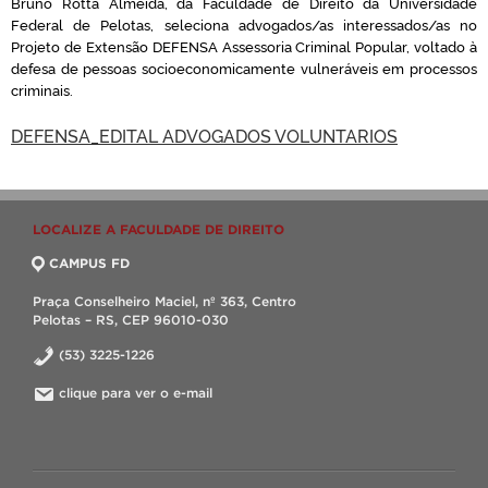
Bruno Rotta Almeida, da Faculdade de Direito da Universidade
Federal de Pelotas, seleciona advogados/as interessados/as no
Projeto de Extensão DEFENSA Assessoria Criminal Popular, voltado à
defesa de pessoas socioeconomicamente vulneráveis em processos
criminais.
DEFENSA_EDITAL ADVOGADOS VOLUNTARIOS
LOCALIZE A FACULDADE DE DIREITO
CAMPUS FD
Praça Conselheiro Maciel, nº 363, Centro
Pelotas – RS, CEP 96010-030
(53) 3225-1226
clique para ver o e-mail