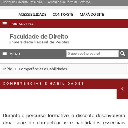
Portal do Governo Brasileiro
Atualize sua Barra de Governo
ACESSIBILIDADE
CONTRASTE
MAPA DO SITE
PORTAL UFPEL
ACESSO À INFORMAÇÃO
Faculdade de Direito
Universidade Federal de Pelotas
AUDITORIA
COBALTO
MENU
CONCURSOS
Início
Competências e Habilidades
EDITAIS
INTERNACIONAL
COMPETÊNCIAS E HABILIDADES
OUVIDORIA
PORTARIAS
TELEFONES
Durante o percurso formativo, o discente desenvolverá
uma série de competências e habilidades essenciais