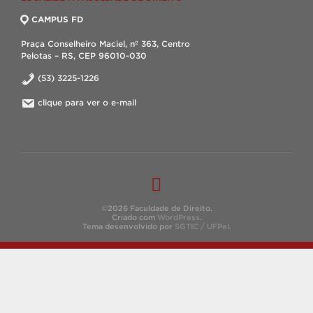
CAMPUS FD
Praça Conselheiro Maciel, nº 363, Centro
Pelotas – RS, CEP 96010-030
(53) 3225-1226
clique para ver o e-mail
©2026 Faculdade de Direito.
Criado com
WordPress
.
Tema desenvolvido por
SGTIC / UFPel
.