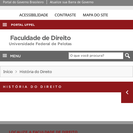
Portal do Governo Brasileiro
Atualize sua Barra de Governo
ACESSIBILIDADE
CONTRASTE
MAPA DO SITE
PORTAL UFPEL
ACESSO À INFORMAÇÃO
Faculdade de Direito
Universidade Federal de Pelotas
AUDITORIA
COBALTO
MENU
CONCURSOS
Início
História do Direito
EDITAIS
INTERNACIONAL
HISTÓRIA DO DIREITO
OUVIDORIA
PORTARIAS
TELEFONES
LOCALIZE A FACULDADE DE DIREITO