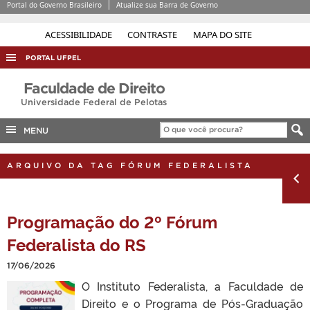
Portal do Governo Brasileiro
Atualize sua Barra de Governo
ACESSIBILIDADE
CONTRASTE
MAPA DO SITE
PORTAL UFPEL
ACESSO À INFORMAÇÃO
Faculdade de Direito
Universidade Federal de Pelotas
AUDITORIA
COBALTO
MENU
CONCURSOS
ARQUIVO DA TAG FÓRUM FEDERALISTA
EDITAIS
INTERNACIONAL
Programação do 2º Fórum
OUVIDORIA
Federalista do RS
PORTARIAS
17/06/2026
TELEFONES
O Instituto Federalista, a Faculdade de
Direito e o Programa de Pós-Graduação