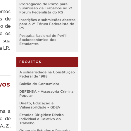
Prorrogação de Prazo para
Submissão de Trabalhos no 2º
entos
Fórum Federalista do RS
os de
Inscrições e submissões abertas
para o 2º Fórum Federalista do
ço de
RS
ue os
Pesquisa Nacional de Perfil
r sua
Socioeconômico dos
Estudantes
a LPJ
PROJETOS
A solidariedade na Constituição
Federal de 1988
vos
Balcão do Consumidor
DEFENSA – Assessoria Criminal
Popular
Direito, Educação e
Vulnerabilidade – GDEV
rma a
Estudos Dirigidos: Direito
ço de
Individual e Coletivo do
Trabalho
AJ2),
Grupo de Estudos e Pesquisa