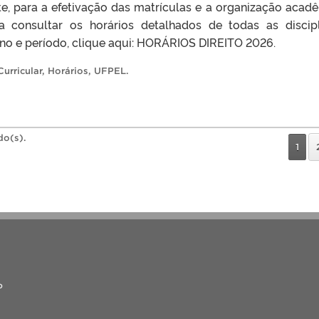
te, para a efetivação das matrículas e a organização acad
a consultar os horários detalhados de todas as discipl
rno e período, clique aqui: HORÁRIOS DIREITO 2026.
urricular
,
Horários
,
UFPEL
.
do(s).
1
o