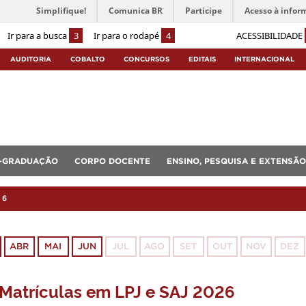
Simplifique!
Comunica BR
Participe
Acesso à infor
Ir para a busca
3
Ir para o rodapé
4
ACESSIBILIDADE
AUDITORIA
COBALTO
CONCURSOS
EDITAIS
INTERNACIONAL
-GRADUAÇÃO
CORPO DOCENTE
ENSINO, PESQUISA E EXTENSÃO
26
ABR
MAI
JUN
JUL
AGO
SET
OUT
NOV
DEZ
Matrículas em LPJ e SAJ 2026