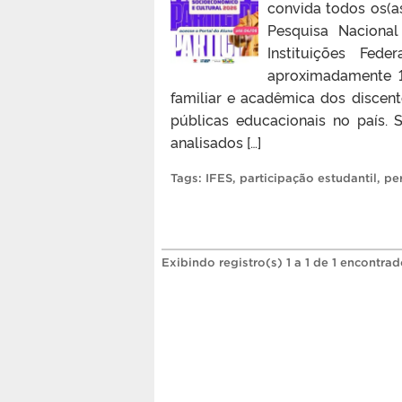
convida todos os(as
Pesquisa Nacional
Instituições Fed
aproximadamente 1
familiar e acadêmica dos discente
públicas educacionais no país. 
analisados […]
Tags:
IFES
,
participação estudantil
,
pe
Exibindo registro(s) 1 a 1 de 1 encontrad