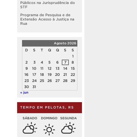
Públicos na Jurisprudência do
STF
Programa de Pesquisa e de
Extensão Acesso à Justiça na
Rua
Agosto 2026
D
S
T
Q
Q
S
S
1
2
3
4
5
6
7
8
9
10
11
12
13
14
15
16
17
18
19
20
21
22
23
24
25
26
27
28
29
30
31
« jun
TEMPO EM PELOTAS, RS
SÁBADO
DOMINGO
SEGUNDA