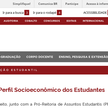
Simplifique!
Comunica BR
Participe
Acesso à infor
Ir para a busca
3
Ir para o rodapé
4
ACESSIBILIDADE
AUDITORIA
COBALTO
CONCURSOS
EDITAIS
INTERNACIONAL
-GRADUAÇÃO
CORPO DOCENTE
ENSINO, PESQUISA E EXTENSÃO
AÇÃO ESTUDANTIL
Perfil Socioeconômico dos Estudantes
eito, junto com a Pró-Reitoria de Assuntos Estudantis (P