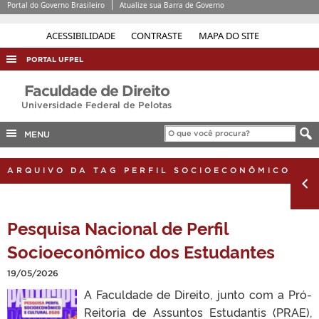
Portal do Governo Brasileiro
Atualize sua Barra de Governo
ACESSIBILIDADE
CONTRASTE
MAPA DO SITE
PORTAL UFPEL
ACESSO À INFORMAÇÃO
Faculdade de Direito
Universidade Federal de Pelotas
AUDITORIA
COBALTO
MENU
CONCURSOS
ARQUIVO DA TAG PERFIL SOCIOECONÔMICO
EDITAIS
INTERNACIONAL
Pesquisa Nacional de Perfil
OUVIDORIA
Socioeconômico dos Estudantes
PORTARIAS
19/05/2026
TELEFONES
A Faculdade de Direito, junto com a Pró-
Reitoria de Assuntos Estudantis (PRAE),