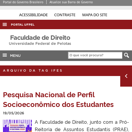
Portal do Governo Brasileiro
Atualize sua Barra de Governo
ACESSIBILIDADE
CONTRASTE
MAPA DO SITE
PORTAL UFPEL
ACESSO À INFORMAÇÃO
Faculdade de Direito
Universidade Federal de Pelotas
AUDITORIA
COBALTO
MENU
CONCURSOS
ARQUIVO DA TAG IFES
EDITAIS
INTERNACIONAL
Pesquisa Nacional de Perfil
OUVIDORIA
Socioeconômico dos Estudantes
PORTARIAS
19/05/2026
TELEFONES
A Faculdade de Direito, junto com a Pró-
Reitoria de Assuntos Estudantis (PRAE),