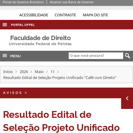
Portal do Governo Brasileiro
Atualize sua Barra de Governo
ACESSIBILIDADE
CONTRASTE
MAPA DO SITE
PORTAL UFPEL
ACESSO À INFORMAÇÃO
Faculdade de Direito
Universidade Federal de Pelotas
AUDITORIA
COBALTO
MENU
CONCURSOS
Início
2026
Maio
11
EDITAIS
Resultado Edital de Seleção Projeto Unificado “Café com Direito”
INTERNACIONAL
AVISOS
>
OUVIDORIA
PORTARIAS
Resultado Edital de
TELEFONES
Seleção Projeto Unificado