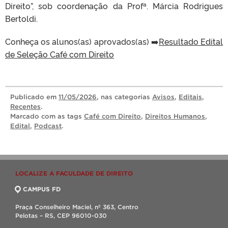
Direito”, sob coordenação da Profª. Márcia Rodrigues
Bertoldi.
Conheça os alunos(as) aprovados(as) ➡️
Resultado Edital
de Seleção Café com Direito
Publicado
em
11/05/2026
, nas categorias
Avisos
,
Editais
,
Recentes
.
Marcado com as tags
Café com Direito
,
Direitos Humanos
,
Edital
,
Podcast
.
LOCALIZE A FACULDADE DE DIREITO
CAMPUS FD
Praça Conselheiro Maciel, nº 363, Centro
Pelotas – RS, CEP 96010-030