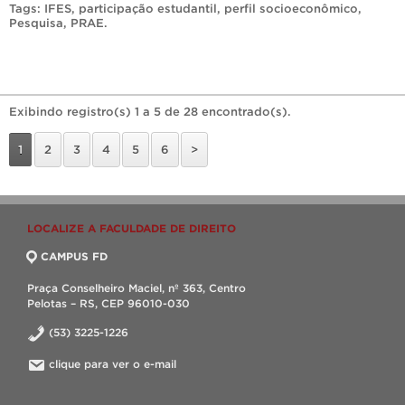
Tags:
IFES
,
participação estudantil
,
perfil socioeconômico
,
Pesquisa
,
PRAE
.
Exibindo registro(s) 1 a 5 de 28 encontrado(s).
1
2
3
4
5
6
>
LOCALIZE A FACULDADE DE DIREITO
CAMPUS FD
Praça Conselheiro Maciel, nº 363, Centro
Pelotas – RS, CEP 96010-030
(53) 3225-1226
clique para ver o e-mail