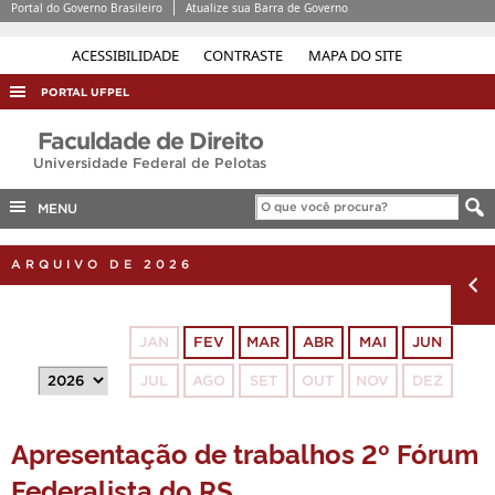
Portal do Governo Brasileiro
Atualize sua Barra de Governo
ACESSIBILIDADE
CONTRASTE
MAPA DO SITE
PORTAL UFPEL
ACESSO À INFORMAÇÃO
Faculdade de Direito
Universidade Federal de Pelotas
AUDITORIA
COBALTO
MENU
CONCURSOS
ARQUIVO DE 2026
EDITAIS
INTERNACIONAL
JAN
FEV
MAR
ABR
MAI
JUN
OUVIDORIA
JUL
AGO
SET
OUT
NOV
DEZ
PORTARIAS
TELEFONES
Apresentação de trabalhos 2º Fórum
Federalista do RS