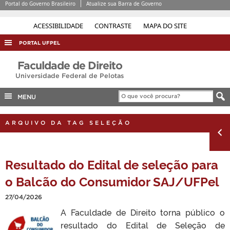
Portal do Governo Brasileiro
Atualize sua Barra de Governo
ACESSIBILIDADE
CONTRASTE
MAPA DO SITE
PORTAL UFPEL
ACESSO À INFORMAÇÃO
Faculdade de Direito
Universidade Federal de Pelotas
AUDITORIA
COBALTO
MENU
CONCURSOS
ARQUIVO DA TAG SELEÇÃO
EDITAIS
INTERNACIONAL
Resultado do Edital de seleção para
OUVIDORIA
o Balcão do Consumidor SAJ/UFPel
PORTARIAS
27/04/2026
TELEFONES
A Faculdade de Direito torna público o
resultado do Edital de Seleção de