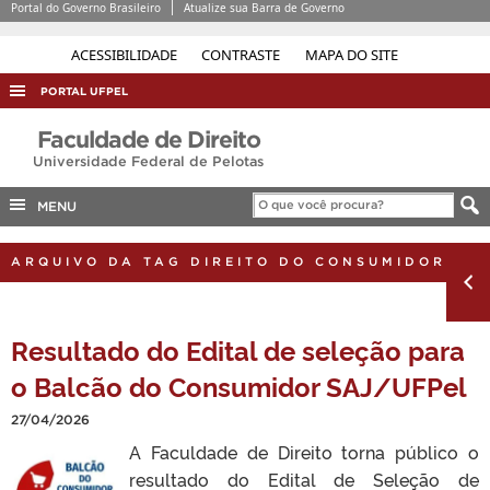
Portal do Governo Brasileiro
Atualize sua Barra de Governo
ACESSIBILIDADE
CONTRASTE
MAPA DO SITE
PORTAL UFPEL
ACESSO À INFORMAÇÃO
Faculdade de Direito
Universidade Federal de Pelotas
AUDITORIA
COBALTO
MENU
CONCURSOS
ARQUIVO DA TAG DIREITO DO CONSUMIDOR
EDITAIS
INTERNACIONAL
Resultado do Edital de seleção para
OUVIDORIA
o Balcão do Consumidor SAJ/UFPel
PORTARIAS
27/04/2026
TELEFONES
A Faculdade de Direito torna público o
resultado do Edital de Seleção de