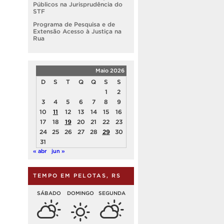
Públicos na Jurisprudência do
STF
Programa de Pesquisa e de
Extensão Acesso à Justiça na
Rua
Maio 2026
D
S
T
Q
Q
S
S
1
2
3
4
5
6
7
8
9
10
11
12
13
14
15
16
17
18
19
20
21
22
23
24
25
26
27
28
29
30
31
« abr
jun »
TEMPO EM PELOTAS, RS
SÁBADO
DOMINGO
SEGUNDA