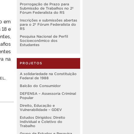
Prorrogação de Prazo para
Submissão de Trabalhos no 2º
Fórum Federalista do RS
ão em
Inscrições e submissões abertas
para o 2º Fórum Federalista do
 18 e
RS
ntes,
Pesquisa Nacional de Perfil
Socioeconômico dos
afios
Estudantes
entes
va na
PROJETOS
A solidariedade na Constituição
Federal de 1988
EL
.
Balcão do Consumidor
DEFENSA – Assessoria Criminal
Popular
Direito, Educação e
Vulnerabilidade – GDEV
Estudos Dirigidos: Direito
Individual e Coletivo do
Trabalho
Grupo de Estudos e Pesquisa