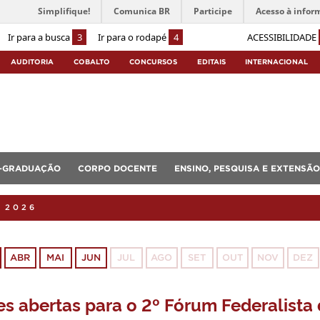
Simplifique!
Comunica BR
Participe
Acesso à infor
Ir para a busca
3
Ir para o rodapé
4
ACESSIBILIDADE
AUDITORIA
COBALTO
CONCURSOS
EDITAIS
INTERNACIONAL
-GRADUAÇÃO
CORPO DOCENTE
ENSINO, PESQUISA E EXTENSÃO
 2026
ABR
MAI
JUN
JUL
AGO
SET
OUT
NOV
DEZ
es abertas para o 2º Fórum Federalista