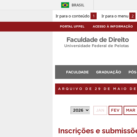
BRASIL
Ir para o conteúdo
1
Ir para o menu
2
PORTAL UFPEL
ACESSO À INFORMAÇÃO
Faculdade de Direito
Universidade Federal de Pelotas
FACULDADE
GRADUAÇÃO
PÓS
ARQUIVO DE 29 DE MAIO DE
JAN
FEV
MAR
Inscrições e submissõ