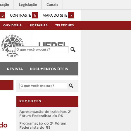
mação
Legislação
Canais
5
CONTRASTE
6
MAPA DO SITE
7
OUVIDORIA
PORTARIAS
TELEFONES
REVISTA
DOCUMENTOS ÚTEIS
RECENTES
Apresentação de trabalhos 2º
Fórum Federalista do RS
 do
Programação do 2º Fórum
Federalista do RS