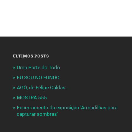
ÚLTIMOS POSTS
Uma Parte do Todo
EU SOU NO FUNDO
AGÔ, de Felipe Caldas.
MOSTRA 555
Encerramento da exposição 'Armadilhas para
capturar sombras'