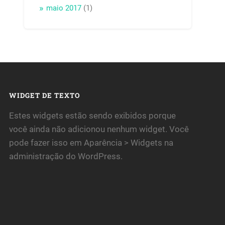
maio 2017
(1)
WIDGET DE TEXTO
Estes widgets estão sendo exibidos porque
você ainda não adicionou nenhum widget. Você
pode fazer isso em Aparência > Widgets na
administração do WordPress.