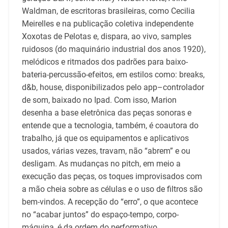
Waldman, de escritoras brasileiras, como Cecilia
Meirelles e na publicação coletiva independente
Xoxotas de Pelotas e, dispara, ao vivo, samples
ruidosos (do maquinário industrial dos anos 1920),
melódicos e ritmados dos padrões para baixo-
bateria-percussão-efeitos, em estilos como: breaks,
d&b, house, disponibilizados pelo app–controlador
de som, baixado no Ipad. Com isso, Marion
desenha a base eletrônica das peças sonoras e
entende que a tecnologia, também, é coautora do
trabalho, já que os equipamentos e aplicativos
usados, várias vezes, travam, não “abrem” e ou
desligam. As mudanças no pitch, em meio a
execução das peças, os toques improvisados com
a mão cheia sobre as células e o uso de filtros são
bem-vindos. A recepção do “erro”, o que acontece
no “acabar juntos” do espaço-tempo, corpo-
máquina, é da ordem do performativo.