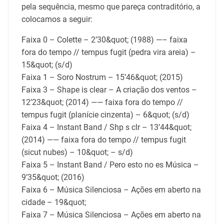
pela sequência, mesmo que pareça contraditório, a
colocamos a seguir:
Faixa 0 – Colette – 2’30&quot; (1988) —– faixa
fora do tempo // tempus fugit (pedra vira areia) –
15&quot; (s/d)
Faixa 1 – Soro Nostrum – 15’46&quot; (2015)
Faixa 3 – Shape is clear – A criação dos ventos –
12’23&quot; (2014) —— faixa fora do tempo //
tempus fugit (planície cinzenta) – 6&quot; (s/d)
Faixa 4 – Instant Band / Shp s clr – 13’44&quot;
(2014) —— faixa fora do tempo // tempus fugit
(sicut nubes) – 10&quot; – s/d)
Faixa 5 – Instant Band / Pero esto no es Música –
9’35&quot; (2016)
Faixa 6 – Música Silenciosa – Ações em aberto na
cidade – 19&quot;
Faixa 7 – Música Silenciosa – Ações em aberto na