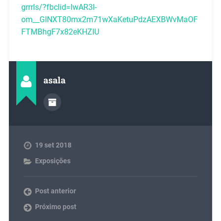
grrrls/?fbclid=IwAR3l-
om__GINXT80mx2m71wXaKetuPdzAEXBWvMaOF
FTMBhgF7x82eKHZIU
asala
19 set 2018
Exposições
Post anterior
Próximo post