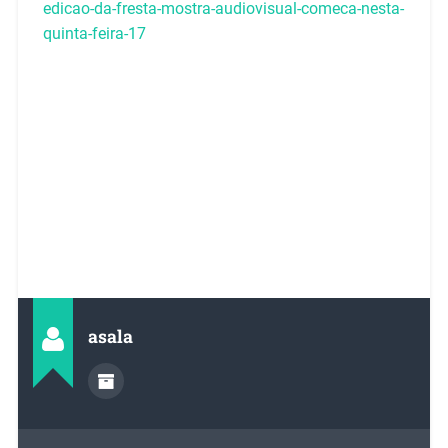
edicao-da-fresta-mostra-audiovisual-comeca-nesta-
quinta-feira-17
asala