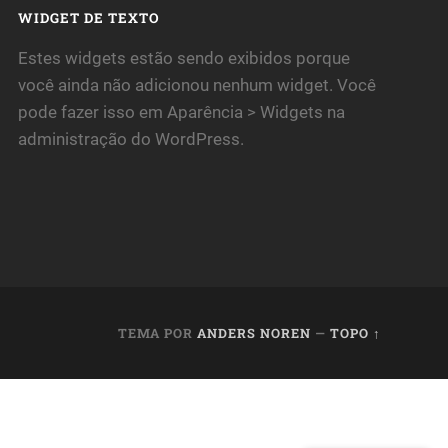
WIDGET DE TEXTO
Estes widgets estão sendo exibidos porque
você ainda não adicionou nenhum widget. Você
pode fazer isso em Aparência > Widgets na
administração do WordPress.
TEMA POR
ANDERS NOREN
—
TOPO ↑