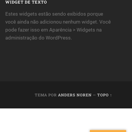
WIDGET DE TEXTO
Estes widgets estão sendo exibidos porque
você ainda não adicionou nenhum widget. Você
pode fazer isso em Aparência > Widgets na
administração do WordPress.
TEMA POR
ANDERS NOREN
—
TOPO ↑