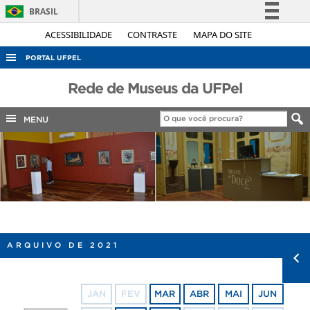
BRASIL
Simplifique!
ACESSIBILIDADE
CONTRASTE
MAPA DO SITE
Comunica BR
PORTAL UFPEL
Participe
ACESSO À INFORMAÇÃO
Rede de Museus da UFPel
Acesso à informação
AUDITORIA
Legislação
MENU
COBALTO
Canais
CONCURSOS
EDITAIS
INTERNACIONAL
OUVIDORIA
ARQUIVO DE 2021
PORTARIAS
TELEFONES
JAN
FEV
MAR
ABR
MAI
JUN