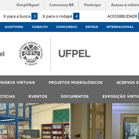
Simplifique!
Comunica BR
Participe
Acesso à infor
Ir para a busca
3
Ir para o rodapé
4
ACESSIBILIDADE
AUDITORIA
COBALTO
CONCURSOS
EDITAIS
INTERNACIONAL
el
MUSEUS VIRTUAIS
PROJETOS MUSEOLÓGICOS
ACERVOS E
OTÍCIAS
EVENTOS
DOCUMENTOS
EXPOSIÇÃO VIRTU