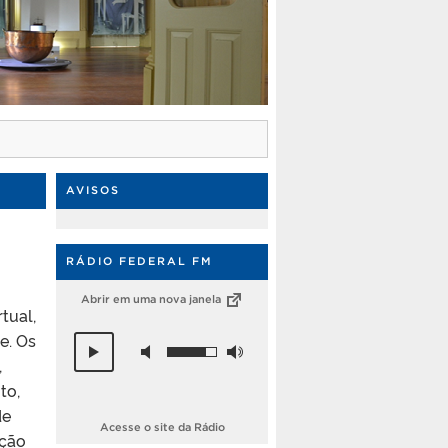
AVISOS
RÁDIO FEDERAL FM
Abrir em uma nova janela
rtual,
e. Os
,
to,
de
Acesse o site da Rádio
ição