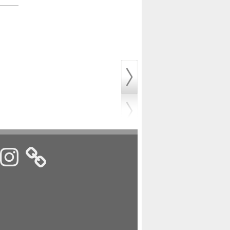
k
nstagram