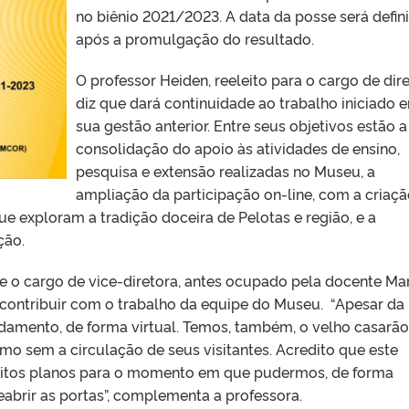
no biênio 2021/2023. A data da posse será defin
após a promulgação do resultado.
O professor Heiden, reeleito para o cargo de dire
diz que dará continuidade ao trabalho iniciado 
sua gestão anterior. Entre seus objetivos estão a
consolidação do apoio às atividades de ensino,
pesquisa e extensão realizadas no Museu, a
ampliação da participação on-line, com a criaçã
ue exploram a tradição doceira de Pelotas e região, e a
ção.
 o cargo de vice-diretora, antes ocupado pela docente Ma
a contribuir com o trabalho da equipe do Museu. “Apesar da
amento, de forma virtual. Temos, também, o velho casarão
o sem a circulação de seus visitantes. Acredito que este
uitos planos para o momento em que pudermos, de forma
abrir as portas”, complementa a professora.