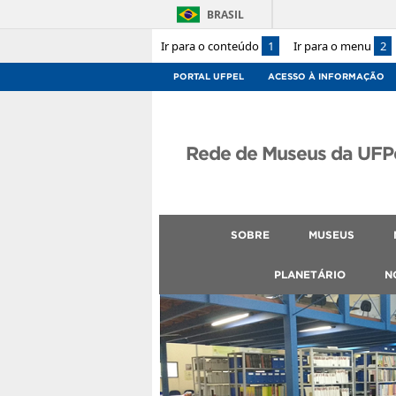
BRASIL
Ir para o conteúdo
1
Ir para o menu
2
PORTAL UFPEL
ACESSO À INFORMAÇÃO
Rede de Museus da UFP
SOBRE
MUSEUS
PLANETÁRIO
N