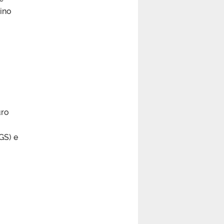
ino
uro
GS) e