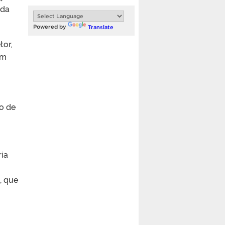
ida
Powered by
Translate
tor,
em
o de
ria
, que