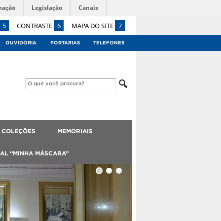
mação
Legislação
Canais
5
CONTRASTE
6
MAPA DO SITE
7
OUVIDORIA
PORTARIAS
TELEFONES
 COLEÇÕES
MEMORIAIS
AL “MINHA MÁSCARA”