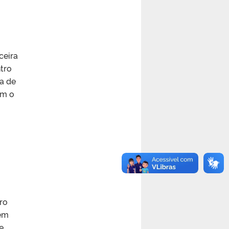
ceira
ntro
a de
om o
ro
 em
e