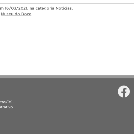
em
16/03/2021
, na categoria
Notícias
.
,
Museu do Doce
.
Faceboo
I
otas/RS.
trativo.