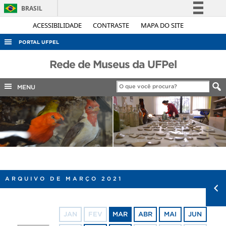
BRASIL
Simplifique!
ACESSIBILIDADE
CONTRASTE
MAPA DO SITE
Comunica BR
PORTAL UFPEL
Participe
ACESSO À INFORMAÇÃO
Rede de Museus da UFPel
Acesso à informação
AUDITORIA
Legislação
MENU
COBALTO
Canais
CONCURSOS
EDITAIS
INTERNACIONAL
OUVIDORIA
ARQUIVO DE MARÇO 2021
PORTARIAS
TELEFONES
JAN
FEV
MAR
ABR
MAI
JUN