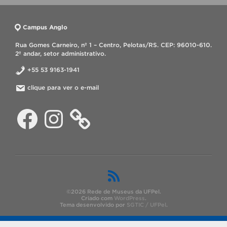
Campus Anglo
Rua Gomes Carneiro, nº 1 – Centro, Pelotas/RS. CEP: 96010-610.
2º andar, setor administrativo.
+55 53 9163-1941
clique para ver o e-mail
Facebook
Instagram
©2026 Rede de Museus da UFPel.
Criado com
WordPress
.
Tema desenvolvido por
SGTIC / UFPel
.