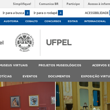
Simplifique!
Comunica BR
Participe
Acesso à infor
Ir para a busca
3
Ir para o rodapé
4
ACESSIBILIDADE
AUDITORIA
COBALTO
CONCURSOS
EDITAIS
INTERNACIONAL
el
MUSEUS VIRTUAIS
PROJETOS MUSEOLÓGICOS
ACERVOS E
OTÍCIAS
EVENTOS
DOCUMENTOS
EXPOSIÇÃO VIRTU