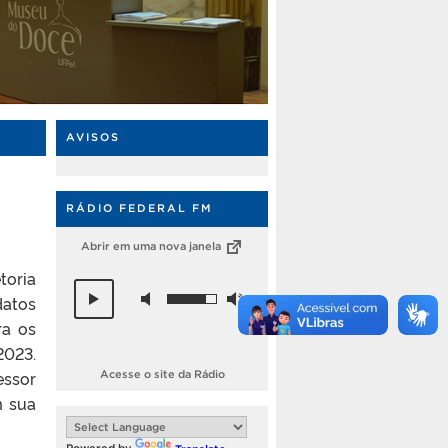
AVISOS
RÁDIO FEDERAL FM
Abrir em uma nova janela
toria
datos
ra os
2023.
essor
Acesse o site da Rádio
m sua