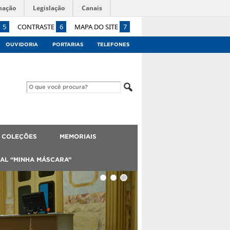
mação
Legislação
Canais
5
CONTRASTE
6
MAPA DO SITE
7
OUVIDORIA
PORTARIAS
TELEFONES
 COLEÇÕES
MEMORIAIS
AL “MINHA MÁSCARA”