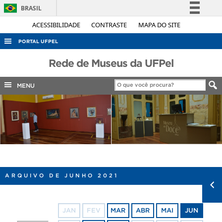
BRASIL
Simplifique!
ACESSIBILIDADE
CONTRASTE
MAPA DO SITE
Comunica BR
PORTAL UFPEL
Participe
ACESSO À INFORMAÇÃO
Rede de Museus da UFPel
Acesso à informação
AUDITORIA
Legislação
MENU
COBALTO
Canais
CONCURSOS
EDITAIS
INTERNACIONAL
OUVIDORIA
ARQUIVO DE JUNHO 2021
PORTARIAS
TELEFONES
JAN
FEV
MAR
ABR
MAI
JUN