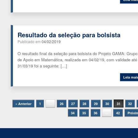
Resultado da seleção para bolsista
Publicado em
04/02/2019
O resultado final da seleção para bolsista do Projeto GAMA: Grupo
de Apoio em Matemática, realizada em 04/02/19, com validade até
31/03/19 foi a seguinte: […]
Leia mai
Navegação de posts
« Anterior
1
…
26
27
28
29
30
31
32
34
35
36
…
42
Próxi