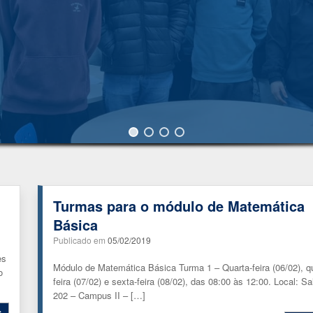
Turmas para o módulo de Matemática
Básica
Publicado em
05/02/2019
es
Módulo de Matemática Básica Turma 1 – Quarta-feira (06/02), qu
o
feira (07/02) e sexta-feira (08/02), das 08:00 às 12:00. Local: Sa
202 – Campus II – […]
s