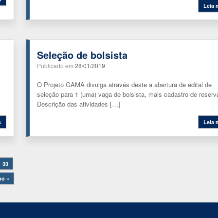
Leia 
Seleção de bolsista
Publicado em
28/01/2019
O Projeto GAMA divulga através deste a abertura de edital de
seleção para 1 (uma) vaga de bolsista, mais cadastro de reserv
Descrição das atividades […]
s
Leia 
33
mo »