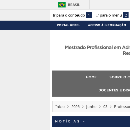
BRASIL
Ir para o conteúdo
1
Ir para o menu
2
PORTAL UFPEL
ACESSO À INFORMAÇÃO
Mestrado Profissional em Ad
Re
HOME
SOBRE O 
DOCENTES E DI
Início
2026
Junho
03
Professo
NOTÍCIAS
>