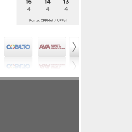
16
14
13
4
4
4
Fonte: CPPMet / UFPel