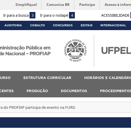
Simplifique!
Comunica BR
Participe
Acesso à infor
Ir para a busca
3
Ir para o rodapé
4
ACESSIBILIDADE
AUDITORIA
COBALTO
CONCURSOS
EDITAIS
INTERNACIONAL
ministração Pública em
de Nacional – PROFIAP
CURSO
ESTRUTURA CURRICULAR
HORÁRIOS E CALENDÁRI
SCENTES
PRODUÇÃO
DOCUMENTOS
PROCEDIMENTO
ra do PROFIAP participa de evento na FURG