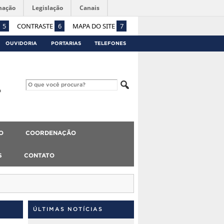
mação
Legislação
Canais
5
CONTRASTE
6
MAPA DO SITE
7
OUVIDORIA
PORTARIAS
TELEFONES
O
COORDENAÇÃO
S
CONTATO
ÚLTIMAS NOTÍCIAS