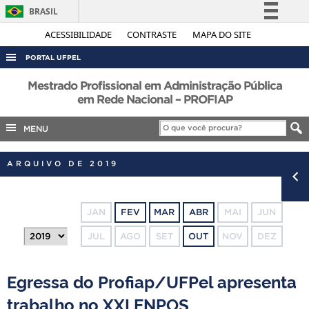
BRASIL
Simplifique!
ACESSIBILIDADE
CONTRASTE
MAPA DO SITE
Comunica BR
PORTAL UFPEL
Participe
ACESSO À INFORMAÇÃO
Mestrado Profissional em Administração Pública
Acesso à informação
em Rede Nacional – PROFIAP
AUDITORIA
Legislação
MENU
COBALTO
Canais
CONCURSOS
ARQUIVO DE 2019
EDITAIS
INTERNACIONAL
JAN
FEV
MAR
ABR
MAI
JUN
OUVIDORIA
JUL
AGO
SET
OUT
NOV
DEZ
PORTARIAS
TELEFONES
Egressa do Profiap/UFPel apresenta
trabalho no XXI ENPOS