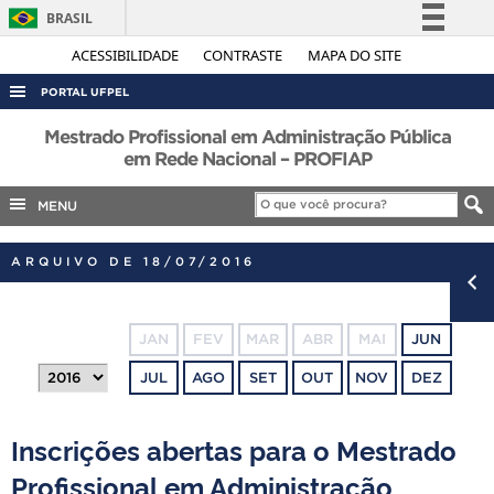
BRASIL
Simplifique!
ACESSIBILIDADE
CONTRASTE
MAPA DO SITE
Comunica BR
PORTAL UFPEL
Participe
ACESSO À INFORMAÇÃO
Mestrado Profissional em Administração Pública
Acesso à informação
em Rede Nacional – PROFIAP
AUDITORIA
Legislação
MENU
COBALTO
Canais
CONCURSOS
ARQUIVO DE 18/07/2016
EDITAIS
INTERNACIONAL
JAN
FEV
MAR
ABR
MAI
JUN
OUVIDORIA
JUL
AGO
SET
OUT
NOV
DEZ
PORTARIAS
TELEFONES
Inscrições abertas para o Mestrado
Profissional em Administração