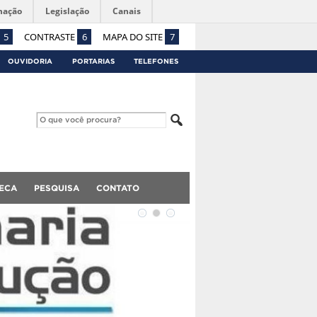
mação
Legislação
Canais
5
CONTRASTE
6
MAPA DO SITE
7
OUVIDORIA
PORTARIAS
TELEFONES
TECA
PESQUISA
CONTATO