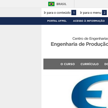
BRASIL
Ir para o conteúdo
1
Ir para o menu
2
PORTAL UFPEL
ACESSO À INFORMAÇÃO
Centro de Engenharia
Engenharia de Produçã
O CURSO
CURRÍCULO
D