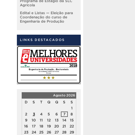
Programa de Estágio da SLC
Agrícola
Edital e Listas — Eleição para
Coordenação do curso de
Engenharia de Produção
LINKS DESTACADOS
Agosto 2026
D
S
T
Q
Q
S
S
1
2
3
4
5
6
7
8
9
10
11
12
13
14
15
16
17
18
19
20
21
22
23
24
25
26
27
28
29