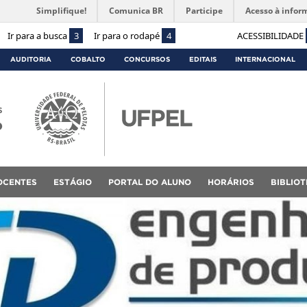
Simplifique!
Comunica BR
Participe
Acesso à infor
Ir para a busca
3
Ir para o rodapé
4
ACESSIBILIDADE
AUDITORIA
COBALTO
CONCURSOS
EDITAIS
INTERNACIONAL
s
o
OCENTES
ESTÁGIO
PORTAL DO ALUNO
HORÁRIOS
BIBLIO