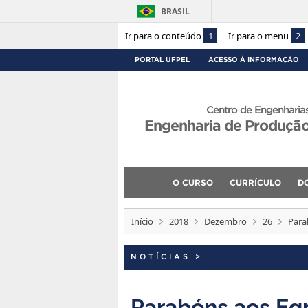
BRASIL
Ir para o conteúdo
1
Ir para o menu
2
PORTAL UFPEL
ACESSO À INFORMAÇÃO
Centro de Engenharia
Engenharia de Produçã
O CURSO
CURRÍCULO
D
Início
2018
Dezembro
26
Para
NOTÍCIAS
>
Parabéns aos Egr