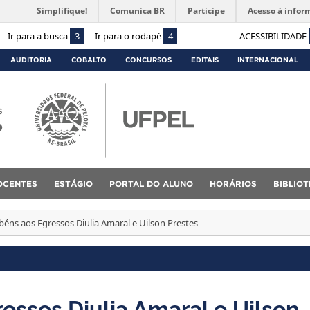
Simplifique!
Comunica BR
Participe
Acesso à infor
Ir para a busca
3
Ir para o rodapé
4
ACESSIBILIDADE
AUDITORIA
COBALTO
CONCURSOS
EDITAIS
INTERNACIONAL
s
o
OCENTES
ESTÁGIO
PORTAL DO ALUNO
HORÁRIOS
BIBLIO
béns aos Egressos Diulia Amaral e Uilson Prestes
essos Diulia Amaral e Uilson