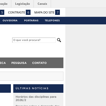
mação
Legislação
Canais
5
CONTRASTE
6
MAPA DO SITE
7
OUVIDORIA
PORTARIAS
TELEFONES
TECA
PESQUISA
CONTATO
ÚLTIMAS NOTÍCIAS
Horários das disciplinas para
2026/2