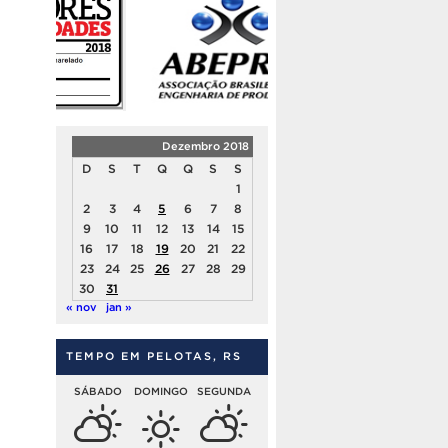
Dezembro 2018
D
S
T
Q
Q
S
S
1
2
3
4
5
6
7
8
9
10
11
12
13
14
15
16
17
18
19
20
21
22
23
24
25
26
27
28
29
30
31
« nov
jan »
TEMPO EM PELOTAS, RS
SÁBADO
DOMINGO
SEGUNDA