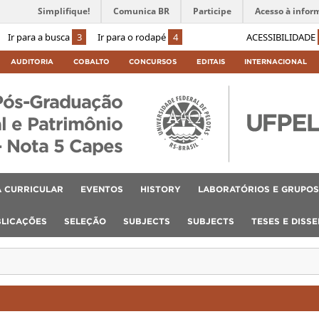
Simplifique!
Comunica BR
Participe
Acesso à infor
Ir para a busca
3
Ir para o rodapé
4
ACESSIBILIDADE
AUDITORIA
COBALTO
CONCURSOS
EDITAIS
INTERNACIONAL
Pós-Graduação
l e Patrimônio
– Nota 5 Capes
 CURRICULAR
EVENTOS
HISTORY
LABORATÓRIOS E GRUPOS
BLICAÇÕES
SELEÇÃO
SUBJECTS
SUBJECTS
TESES E DISS