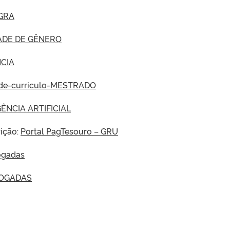
GRA
ADE DE GÊNERO
CIA
-de-curriculo-MESTRADO
ÊNCIA ARTIFICIAL
rição:
Portal PagTesouro – GRU
logadas
LOGADAS