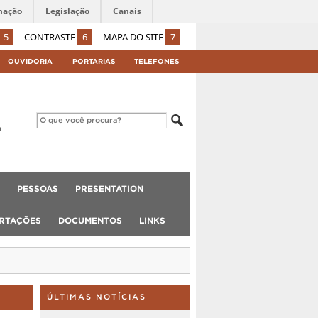
mação
Legislação
Canais
5
CONTRASTE
6
MAPA DO SITE
7
OUVIDORIA
PORTARIAS
TELEFONES
PESSOAS
PRESENTATION
ERTAÇÕES
DOCUMENTOS
LINKS
ÚLTIMAS NOTÍCIAS