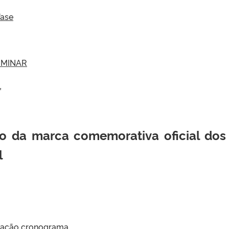
fase
IMINAR
L
o da marca comemorativa oficial dos
l
ogação cronograma