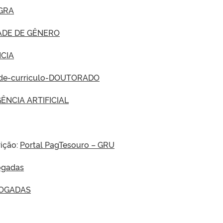
GRA
ADE DE GÊNERO
CIA
-de-curriculo-DOUTORADO
ÊNCIA ARTIFICIAL
rição:
Portal PagTesouro – GRU
logadas
LOGADAS