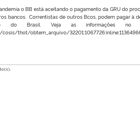
 pandemia o BB está aceitando o pagamento da GRU do pro
tros bancos. Correntistas de outros Bcos, podem pagar à d
o do Brasil. Veja as informações no S
ex/cosis/thot/obtem_arquivo/32201:1067726:inline:1136496
do(s).