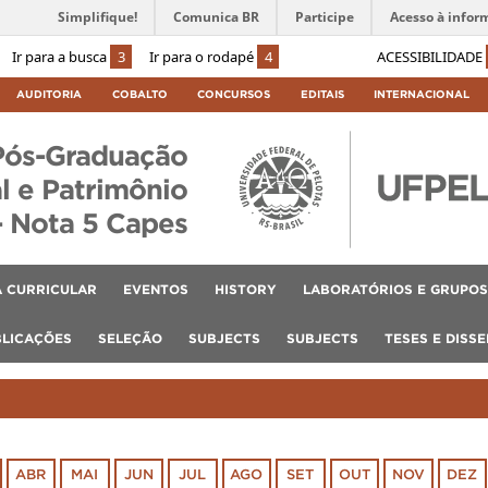
Simplifique!
Comunica BR
Participe
Acesso à infor
Ir para a busca
3
Ir para o rodapé
4
ACESSIBILIDADE
AUDITORIA
COBALTO
CONCURSOS
EDITAIS
INTERNACIONAL
Pós-Graduação
l e Patrimônio
– Nota 5 Capes
 CURRICULAR
EVENTOS
HISTORY
LABORATÓRIOS E GRUPOS
BLICAÇÕES
SELEÇÃO
SUBJECTS
SUBJECTS
TESES E DISS
ABR
MAI
JUN
JUL
AGO
SET
OUT
NOV
DEZ