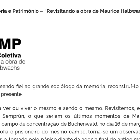
ria e Patrimônio – “Revisitando a obra de Maurice Halbwa
, sendo fiel ao grande sociólogo da memória, reconstruí-l
presente.
unca ver ou viver o mesmo e sendo o mesmo. Revisitemos, e
ge Semprún, o que seriam os últimos momentos de Ma
 campo de concentração de Buchenwald, no dia 16 de mar
osofia e prisioneiro do mesmo campo, torna-se um observa
 e, tomado pelo pânico diante da agonia final do antigo me