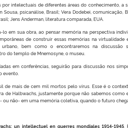
 por intelectuais de diferentes áreas do conhecimento, a s
on Sousa, psicanálise, Brasil; Vera Dodebei, comunicação, Br
rasil; Jens Anderman, literatura comparada, EUA.
lo em sua obra, ao pensar memória na perspectiva indivi
temporâneas de construir essas memórias na virtualidade 
o urbano, bem como o encontraremos na discussão s
tro do templo de Mnemosyne, o museu.
dadas em conferências, seguirão para discussão nos simp
o evento.
il de mais de cem mil mortos pelo vírus. Esse é o contex
ra de Halbwachs, justamente porque não sabemos como 
o- ou não- em uma memória coletiva, quando o futuro chega
achs: un intellectuel en guerres mondiales
1914-1945
.