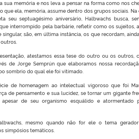
xa sua memória e nos leva a pensar na forma como nos c
o que ela, memória, assume dentro dos grupos sociais. Na 
a seu septuagésimo aniversário, Halbwachs busca, s
 que interrompido pela barbárie, refletir como os sujeitos, 
e singular, são, em última instância, os que recordam, aind
outros.
sentação, atestamos essa tese do outro ou os outros,
avés de Jorge Semprún que elaboramos nossa recordaç
 sombrio do qual ele foi vitimado.
écie de homenagem ao intelectual vigoroso que foi Ma
ça de pensamento e sua lucidez, se tornar um gigante fre
, apesar de seu organismo esquálido e atormentado 
albwachs, mesmo quando não for ele o tema gerador
os simpósios temáticos.