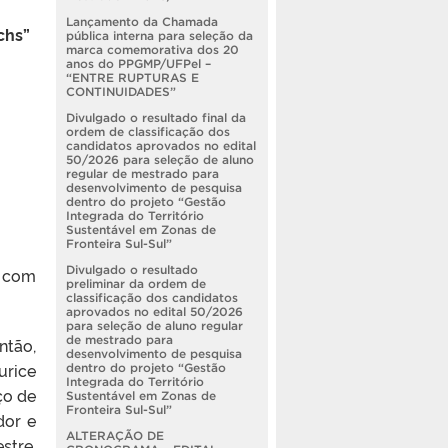
Lançamento da Chamada
chs”
pública interna para seleção da
marca comemorativa dos 20
anos do PPGMP/UFPel –
“ENTRE RUPTURAS E
CONTINUIDADES”
Divulgado o resultado final da
ordem de classificação dos
candidatos aprovados no edital
50/2026 para seleção de aluno
regular de mestrado para
desenvolvimento de pesquisa
dentro do projeto “Gestão
Integrada do Território
Sustentável em Zonas de
Fronteira Sul-Sul”
Divulgado o resultado
o com
preliminar da ordem de
classificação dos candidatos
aprovados no edital 50/2026
para seleção de aluno regular
de mestrado para
ntão,
desenvolvimento de pesquisa
urice
dentro do projeto “Gestão
Integrada do Território
ço de
Sustentável em Zonas de
Fronteira Sul-Sul”
dor e
ALTERAÇÃO DE
stre,