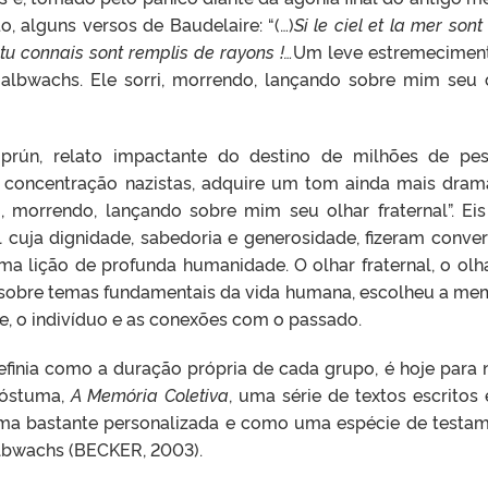
 alguns versos de Baudelaire: “(…)
Si le ciel et la mer sont
tu connais sont remplis de rayons !…
Um leve estremecimen
Halbwachs. Ele sorri, morrendo, lançando sobre mim seu 
prún, relato impactante do destino de milhões de pe
 concentração nazistas, adquire um tom ainda mais dram
i, morrendo, lançando sobre mim seu olhar fraternal”. Eis
l cuja dignidade, sabedoria e generosidade, fizeram conver
a lição de profunda humanidade. O olhar fraternal, o olh
sobre temas fundamentais da vida humana, escolheu a me
, o indivíduo e as conexões com o passado.
finia como a duração própria de cada grupo, é hoje para 
 póstuma,
A Memória Coletiva
, uma série de textos escritos 
rma bastante personalizada e como uma espécie de testa
albwachs (BECKER, 2003).