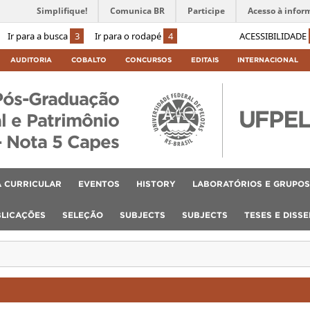
Simplifique!
Comunica BR
Participe
Acesso à infor
Ir para a busca
3
Ir para o rodapé
4
ACESSIBILIDADE
AUDITORIA
COBALTO
CONCURSOS
EDITAIS
INTERNACIONAL
Pós-Graduação
l e Patrimônio
– Nota 5 Capes
 CURRICULAR
EVENTOS
HISTORY
LABORATÓRIOS E GRUPOS
BLICAÇÕES
SELEÇÃO
SUBJECTS
SUBJECTS
TESES E DISS