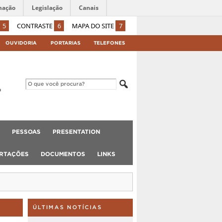
mação
Legislação
Canais
5
CONTRASTE
6
MAPA DO SITE
7
OUVIDORIA
PORTARIAS
TELEFONES
PESSOAS
PRESENTATION
ERTAÇÕES
DOCUMENTOS
LINKS
ÚLTIMAS NOTÍCIAS