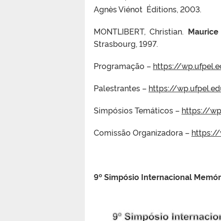
Agnès Viénot Éditions, 2003.
MONTLIBERT, Christian.
Maurice
Strasbourg, 1997.
Programação –
https://wp.ufpel
Palestrantes –
https://wp.ufpel.e
Simpósios Temáticos –
https://w
Comissão Organizadora –
https:/
9º Simpósio Internacional Memóri