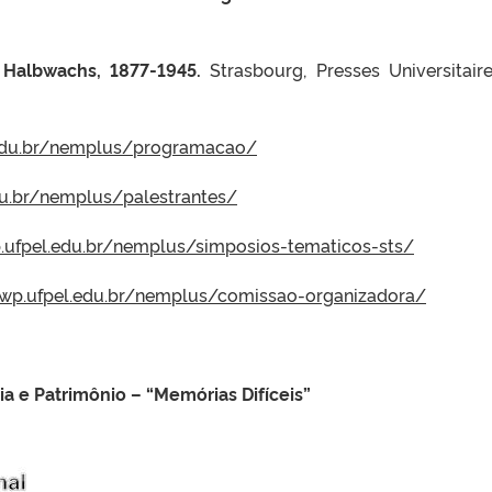
 Halbwachs, 1877-1945.
Strasbourg, Presses Universitair
.edu.br/nemplus/programacao/
du.br/nemplus/palestrantes/
p.ufpel.edu.br/nemplus/simposios-tematicos-sts/
/wp.ufpel.edu.br/nemplus/comissao-organizadora/
a e Patrimônio – “Memórias Difíceis”