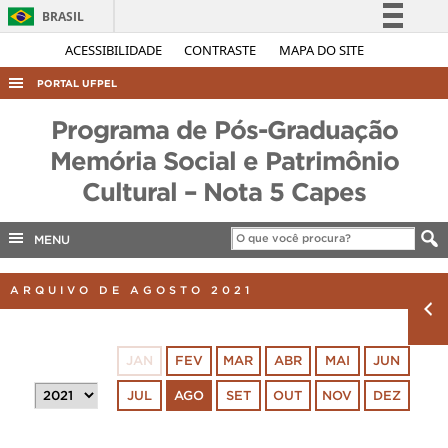
BRASIL
Simplifique!
ACESSIBILIDADE
CONTRASTE
MAPA DO SITE
Comunica BR
PORTAL UFPEL
Participe
ACESSO À INFORMAÇÃO
Programa de Pós-Graduação
Acesso à informação
AUDITORIA
Memória Social e Patrimônio
Legislação
Cultural – Nota 5 Capes
COBALTO
Canais
CONCURSOS
MENU
EDITAIS
INTERNACIONAL
ARQUIVO DE AGOSTO 2021
OUVIDORIA
PORTARIAS
JAN
FEV
MAR
ABR
MAI
JUN
TELEFONES
JUL
AGO
SET
OUT
NOV
DEZ