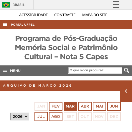
BRASIL
Simplifique!
ACESSIBILIDADE
CONTRASTE
MAPA DO SITE
Comunica BR
PORTAL UFPEL
Participe
ACESSO À INFORMAÇÃO
Programa de Pós-Graduação
Acesso à informação
AUDITORIA
Memória Social e Patrimônio
Legislação
Cultural – Nota 5 Capes
COBALTO
Canais
CONCURSOS
MENU
EDITAIS
INTERNACIONAL
ARQUIVO DE MARÇO 2026
OUVIDORIA
PORTARIAS
JAN
FEV
MAR
ABR
MAI
JUN
TELEFONES
JUL
AGO
SET
OUT
NOV
DEZ