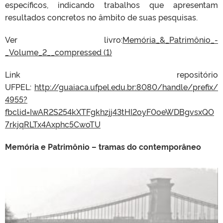
específicos, indicando trabalhos que apresentam
resultados concretos no âmbito de suas pesquisas.
Ver livro:
Memória_&_Patrimônio_-
_Volume_2__compressed (1)
Link repositório
UFPEL:
http://guaiaca.ufpel.edu.br:8080/handle/prefix/
4955?
fbclid=IwAR2S254kXTFgkhzjj43tHI2oyF0oeWDBgvsxQO
7rkjqRLTx4Axphc5CwoTU
Memória e Patrimônio – tramas do contemporâneo