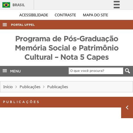
BRASIL
Simplifique!
ACESSIBILIDADE
CONTRASTE
MAPA DO SITE
Comunica BR
PORTAL UFPEL
Participe
ACESSO À INFORMAÇÃO
Programa de Pós-Graduação
Acesso à informação
AUDITORIA
Memória Social e Patrimônio
Legislação
Cultural – Nota 5 Capes
COBALTO
Canais
CONCURSOS
MENU
EDITAIS
INTERNACIONAL
Início
Publicações
Publicações
OUVIDORIA
PUBLICAÇÕES
PORTARIAS
TELEFONES