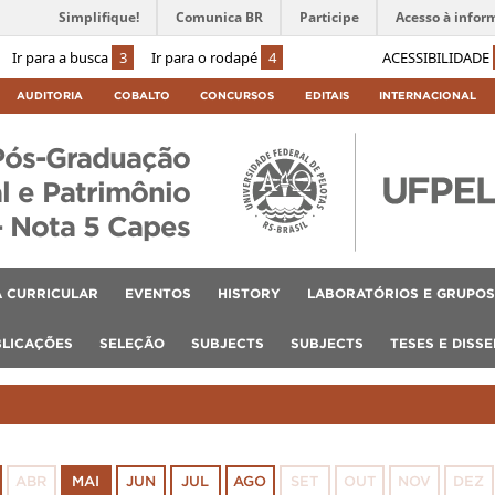
Simplifique!
Comunica BR
Participe
Acesso à infor
Ir para a busca
3
Ir para o rodapé
4
ACESSIBILIDADE
AUDITORIA
COBALTO
CONCURSOS
EDITAIS
INTERNACIONAL
Pós-Graduação
l e Patrimônio
– Nota 5 Capes
 CURRICULAR
EVENTOS
HISTORY
LABORATÓRIOS E GRUPOS
BLICAÇÕES
SELEÇÃO
SUBJECTS
SUBJECTS
TESES E DISS
ABR
MAI
JUN
JUL
AGO
SET
OUT
NOV
DEZ