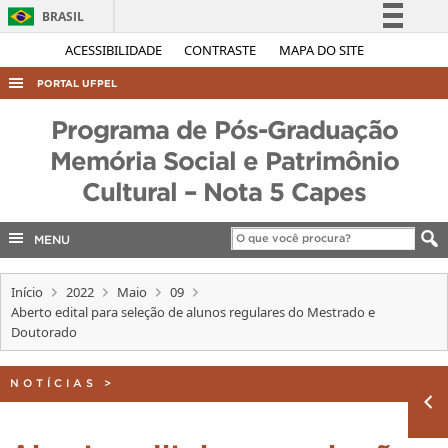
BRASIL
Simplifique!
ACESSIBILIDADE
CONTRASTE
MAPA DO SITE
Comunica BR
PORTAL UFPEL
Participe
ACESSO À INFORMAÇÃO
Programa de Pós-Graduação
Acesso à informação
AUDITORIA
Memória Social e Patrimônio
Legislação
Cultural – Nota 5 Capes
COBALTO
Canais
CONCURSOS
MENU
EDITAIS
INTERNACIONAL
Início
2022
Maio
09
Aberto edital para seleção de alunos regulares do Mestrado e
OUVIDORIA
Doutorado
PORTARIAS
NOTÍCIAS
>
TELEFONES