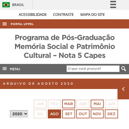
BRASIL
Simplifique!
ACESSIBILIDADE
CONTRASTE
MAPA DO SITE
Comunica BR
PORTAL UFPEL
Participe
ACESSO À INFORMAÇÃO
Programa de Pós-Graduação
Acesso à informação
AUDITORIA
Memória Social e Patrimônio
Legislação
Cultural – Nota 5 Capes
COBALTO
Canais
CONCURSOS
MENU
EDITAIS
INTERNACIONAL
ARQUIVO DE AGOSTO 2020
OUVIDORIA
PORTARIAS
JAN
FEV
MAR
ABR
MAI
JUN
TELEFONES
JUL
AGO
SET
OUT
NOV
DEZ