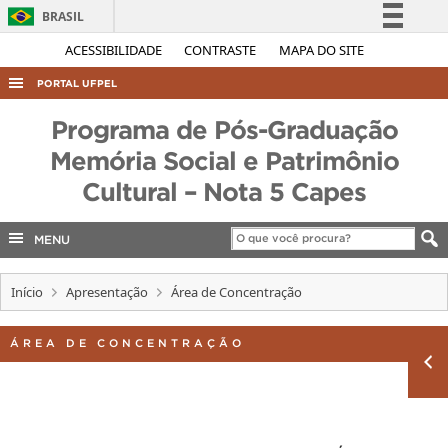
BRASIL
Simplifique!
ACESSIBILIDADE
CONTRASTE
MAPA DO SITE
Comunica BR
PORTAL UFPEL
Participe
ACESSO À INFORMAÇÃO
Programa de Pós-Graduação
Acesso à informação
AUDITORIA
Memória Social e Patrimônio
Legislação
Cultural – Nota 5 Capes
COBALTO
Canais
CONCURSOS
MENU
EDITAIS
INTERNACIONAL
Início
Apresentação
Área de Concentração
OUVIDORIA
ÁREA DE CONCENTRAÇÃO
PORTARIAS
TELEFONES