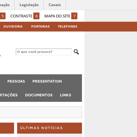
mação
Legislação
Canais
5
CONTRASTE
6
MAPA DO SITE
7
OUVIDORIA
PORTARIAS
TELEFONES
PESSOAS
PRESENTATION
ERTAÇÕES
DOCUMENTOS
LINKS
ÚLTIMAS NOTÍCIAS