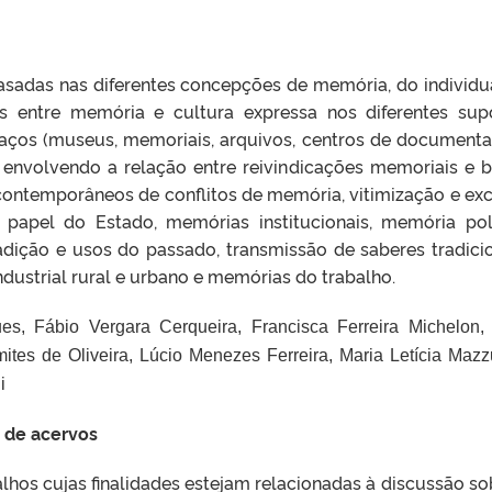
asadas nas diferentes concepções de memória, do individu
es entre memória e cultura expressa nos diferentes sup
spaços (museus, memoriais, arquivos, centros de documenta
 envolvendo a relação entre reivindicações memoriais e 
contemporâneos de conflitos de memória, vitimização e ex
papel do Estado, memórias institucionais, memória polí
adição e usos do passado, transmissão de saberes tradicio
ndustrial rural e urbano e memórias do trabalho.
ues,
F
á
bio Vergara Cerqueira,
Francisca Ferreira Michelon
ites de Oliveira,
L
ú
cio Menezes Ferreira,
Maria Let
í
cia Mazz
i
o de acervos
hos cujas finalidades estejam relacionadas à discussão so