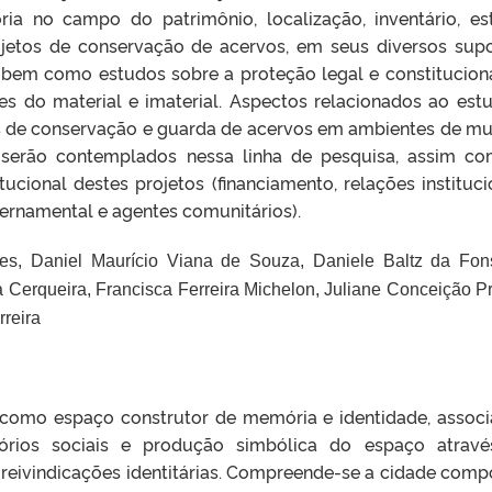
ia no campo do patrimônio, localização, inventário, es
jetos de conservação de acervos, em seus diversos supo
 bem como estudos sobre a proteção legal e constitucion
es do material e imaterial. Aspectos relacionados ao est
s de conservação e guarda de acervos em ambientes de m
m serão contemplados nessa linha de pesquisa, assim c
tucional destes projetos (financiamento, relações instituci
vernamental e agentes comunitários).
ues,
Daniel Maur
í
cio Viana de Souza,
Daniele Baltz da Fon
a Cerqueira,
Francisca Ferreira Michelon,
Juliane Concei
çã
o P
rreira
 como espaço construtor de memória e identidade, assoc
itórios sociais e produção simbólica do espaço atrav
 reivindicações identitárias. Compreende-se a cidade com