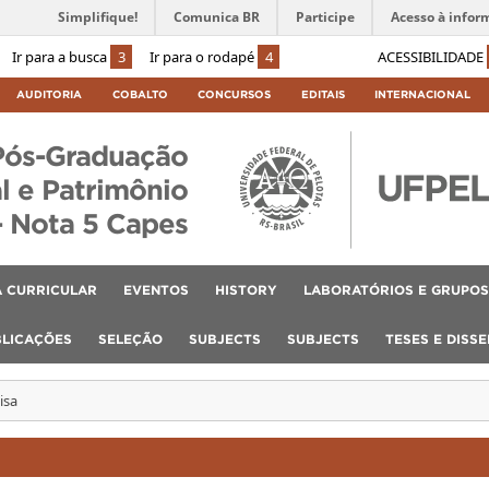
Simplifique!
Comunica BR
Participe
Acesso à infor
Ir para a busca
3
Ir para o rodapé
4
ACESSIBILIDADE
AUDITORIA
COBALTO
CONCURSOS
EDITAIS
INTERNACIONAL
Pós-Graduação
l e Patrimônio
– Nota 5 Capes
 CURRICULAR
EVENTOS
HISTORY
LABORATÓRIOS E GRUPOS
BLICAÇÕES
SELEÇÃO
SUBJECTS
SUBJECTS
TESES E DISS
isa