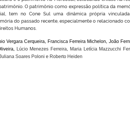
o patrimônio. O patrimônio como expressão política da memó
ial, tem no Cone Sul uma dinâmica própria vinculad
emória do passado recente, especialmente o relacionado c
Direitos Humanos.
bio Vergara Cerqueira,
Francisca Ferreira Michelon,
Jo
ã
o Fer
liveira,
L
ú
cio Menezes Ferreira,
Maria Let
í
cia Mazzucchi Ferr
 Juliana Soares Poloni e
Roberto Heiden