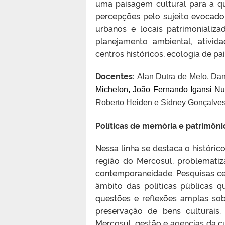
uma paisagem cultural para a q
percepções pelo sujeito evocado
urbanos e locais patrimonializa
planejamento ambiental, ativi
centros históricos, ecologia de pa
Docentes:
Alan Dutra de Melo,
Dan
Michelon,
Jo
ã
o Fernando Igansi N
Roberto Heiden e
Sidney Gon
ç
alves
Políticas de memória e patrimô
Nessa linha se destaca o históric
região do Mercosul, problemati
contemporaneidade. Pesquisas ce
âmbito das políticas públicas
questões e reflexões amplas sob
preservação de bens culturais.
Mercosul, gestão e agencias da c