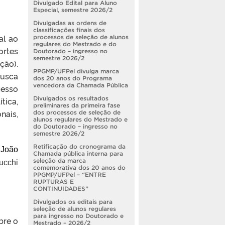
Divulgado Edital para Aluno
Especial, semestre 2026/2
Divulgadas as ordens de
classificações finais dos
al ao
processos de seleção de alunos
regulares do Mestrado e do
ortes
Doutorado – ingresso no
semestre 2026/2
ção).
PPGMP/UFPel divulga marca
busca
dos 20 anos do Programa
vencedora da Chamada Pública
cesso
Divulgados os resultados
tica,
preliminares da primeira fase
nais,
dos processos de seleção de
alunos regulares do Mestrado e
do Doutorado – ingresso no
semestre 2026/2
Retificação do cronograma da
,
Jo
ã
o
Chamada pública interna para
seleção da marca
ucchi
comemorativa dos 20 anos do
PPGMP/UFPel – “ENTRE
RUPTURAS E
CONTINUIDADES”
Divulgados os editais para
seleção de alunos regulares
para ingresso no Doutorado e
bre o
Mestrado – 2026/2