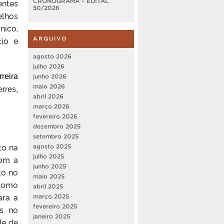
entes
CRONOGRAMA – EDITAL
50/2026
elhos
nico,
cio e
ARQUIVO
agosto 2026
julho 2026
reira
junho 2026
maio 2026
rres,
abril 2026
março 2026
fevereiro 2026
dezembro 2025
setembro 2025
to na
agosto 2025
julho 2025
com a
junho 2025
to no
maio 2025
 como
abril 2025
ara a
março 2025
fevereiro 2025
os no
janeiro 2025
de de