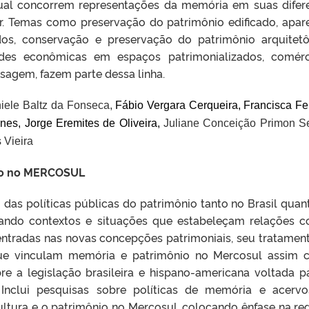
ual concorrem representações da memória em suas difer
r. Temas como preservação do patrimônio edificado, apar
dos, conservação e preservação do patrimônio arquitetô
dades econômicas em espaços patrimonializados, comér
isagem, fazem parte dessa linha.
iele Baltz da Fonseca,
F
á
bio Vergara Cerqueira,
Francisca Fer
unes,
Jorge Eremites de Oliveira,
Juliane Concei
çã
o Primon Se
 Vieira
nio no MERCOSUL
o das políticas públicas do patrimônio tanto no Brasil quan
zando contextos e situações que estabeleçam relações 
ntradas nas novas concepções patrimoniais, seu tratamen
 que vinculam memória e patrimônio no Mercosul assim
re a legislação brasileira e hispano-americana voltada p
 Inclui pesquisas sobre políticas de memória e acerv
ultura e o patrimônio no Mercosul, colocando ênfase na re