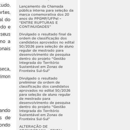
tudo,
Lançamento da Chamada
pública interna para seleção da
rtes,
marca comemorativa dos 20
al do
anos do PPGMP/UFPel –
“ENTRE RUPTURAS E
udo e
CONTINUIDADES”
useus
Divulgado o resultado final da
ordem de classificação dos
omo a
candidatos aprovados no edital
50/2026 para seleção de aluno
onais
regular de mestrado para
desenvolvimento de pesquisa
dentro do projeto “Gestão
Integrada do Território
Sustentável em Zonas de
seca,
Fronteira Sul-Sul”
rimon
Divulgado o resultado
preliminar da ordem de
classificação dos candidatos
aprovados no edital 50/2026
para seleção de aluno regular
de mestrado para
desenvolvimento de pesquisa
dentro do projeto “Gestão
iando
Integrada do Território
Sustentável em Zonas de
és de
Fronteira Sul-Sul”
pondo
ALTERAÇÃO DE