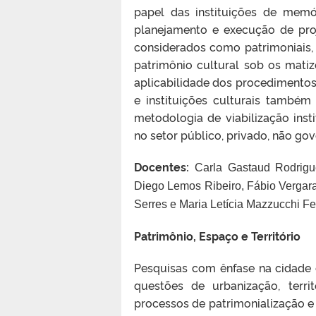
papel das instituições de memór
planejamento e execução de pro
considerados como patrimoniais,
patrimônio cultural sob os matiz
aplicabilidade dos procedimento
e instituições culturais també
metodologia de viabilização insti
no setor público, privado, não go
Docentes:
Carla Gastaud Rodrig
Diego Lemos Ribeiro,
F
á
bio Vergar
Serres e
Maria Let
í
cia Mazzucchi Fe
Patrimônio, Espaço e Território
Pesquisas com ênfase na cidade
questões de urbanização, terr
processos de patrimonialização e