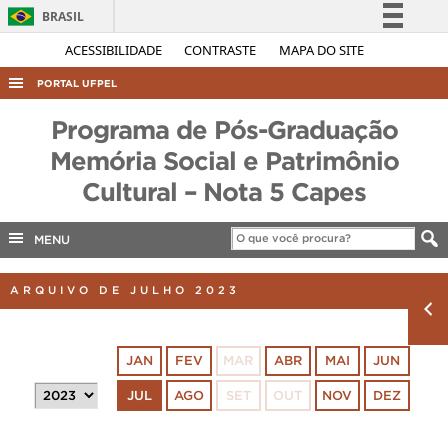
BRASIL
Simplifique!
ACESSIBILIDADE
CONTRASTE
MAPA DO SITE
Comunica BR
PORTAL UFPEL
Participe
ACESSO À INFORMAÇÃO
Programa de Pós-Graduação
Acesso à informação
AUDITORIA
Memória Social e Patrimônio
Legislação
Cultural – Nota 5 Capes
COBALTO
Canais
CONCURSOS
MENU
EDITAIS
INTERNACIONAL
ARQUIVO DE JULHO 2023
OUVIDORIA
PORTARIAS
JAN
FEV
MAR
ABR
MAI
JUN
TELEFONES
JUL
AGO
SET
OUT
NOV
DEZ