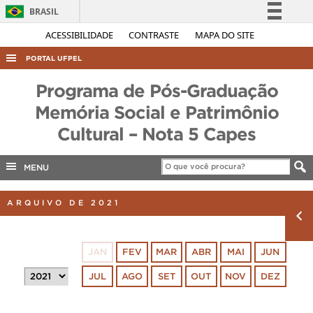
BRASIL
Simplifique!
ACESSIBILIDADE
CONTRASTE
MAPA DO SITE
Comunica BR
PORTAL UFPEL
Participe
ACESSO À INFORMAÇÃO
Programa de Pós-Graduação
Acesso à informação
AUDITORIA
Memória Social e Patrimônio
Legislação
Cultural – Nota 5 Capes
COBALTO
Canais
CONCURSOS
MENU
EDITAIS
INTERNACIONAL
ARQUIVO DE 2021
OUVIDORIA
PORTARIAS
JAN
FEV
MAR
ABR
MAI
JUN
TELEFONES
JUL
AGO
SET
OUT
NOV
DEZ