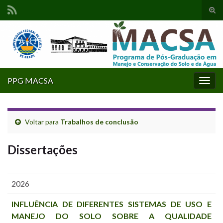
Alte
form
Search for:
de
pesq
PPG MACSA
Alter
nave
Voltar para
Trabalhos de conclusão
Dissertações
2026
INFLUÊNCIA DE DIFERENTES SISTEMAS DE USO E
MANEJO DO SOLO SOBRE A QUALIDADE