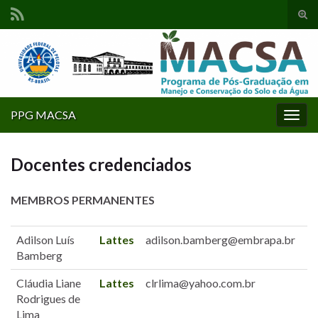
Alte
form
Search for:
de
pesq
PPG MACSA
Alter
nave
Docentes credenciados
MEMBROS PERMANENTES
Adilson Luís
Lattes
adilson.bamberg@embrapa.br
Bamberg
Cláudia Liane
Lattes
clrlima@yahoo.com.br
Rodrigues de
Lima