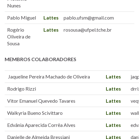
Nunes
Pablo Miguel
Lattes
pablo.ufsm@gmail.com
Rogério
Lattes
rosousa@ufpel.tche.br
Oliveira de
Sousa
MEMBROS COLABORADORES
Jaqueline Pereira Machado de Oliveira
Lattes
jaq
Rodrigo Rizzi
Lattes
drr
Vitor Emanuel Quevedo Tavares
Lattes
veq
Walkyria Bueno Scivittaro
Lattes
wal
Edvânia Aparecida Corrêa Alves
Lattes
edv
Danielle de Almeida Bressiani
Lattes
dan