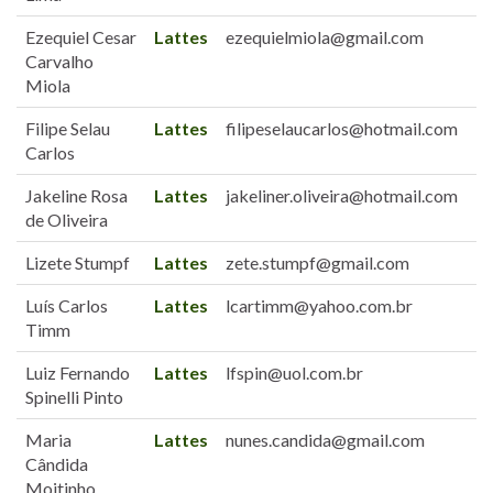
Ezequiel Cesar
Lattes
ezequielmiola@gmail.com
Carvalho
Miola
Filipe Selau
Lattes
filipeselaucarlos@hotmail.com
Carlos
Jakeline Rosa
Lattes
jakeliner.oliveira@hotmail.com
de Oliveira
Lizete Stumpf
Lattes
zete.stumpf@gmail.com
Luís Carlos
Lattes
lcartimm@yahoo.com.br
Timm
Luiz Fernando
Lattes
lfspin@uol.com.br
Spinelli Pinto
Maria
Lattes
nunes.candida@gmail.com
Cândida
Moitinho