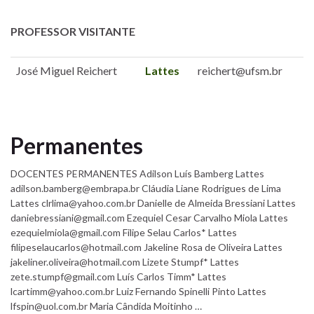
PROFESSOR VISITANTE
José Miguel Reichert
Lattes
reichert@ufsm.br
Permanentes
DOCENTES PERMANENTES Adilson Luís Bamberg Lattes
adilson.bamberg@embrapa.br Cláudia Liane Rodrigues de Lima
Lattes clrlima@yahoo.com.br Danielle de Almeida Bressiani Lattes
daniebressiani@gmail.com Ezequiel Cesar Carvalho Miola Lattes
ezequielmiola@gmail.com Filipe Selau Carlos* Lattes
filipeselaucarlos@hotmail.com Jakeline Rosa de Oliveira Lattes
jakeliner.oliveira@hotmail.com Lizete Stumpf* Lattes
zete.stumpf@gmail.com Luís Carlos Timm* Lattes
lcartimm@yahoo.com.br Luiz Fernando Spinelli Pinto Lattes
lfspin@uol.com.br Maria Cândida Moitinho …