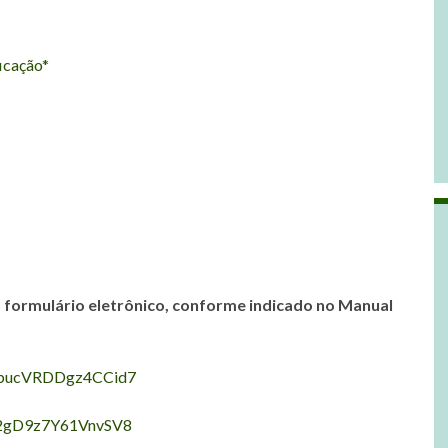
icação*
 formulário eletrônico, conforme indicado no Manual
pCbucVRDDgz4CCid7
bF2gD9z7Y61VnvSV8