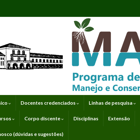
mico
Docentes credenciados
Linhas de pesquisa
ursos
Corpo discente
Disciplinas
Extensão
nosco (dúvidas e sugestões)