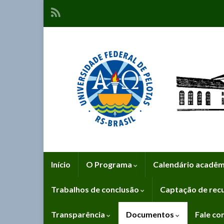
Início
O Programa
Calendário acadê
Trabalhos de conclusão
Captação de rec
Transparência
Documentos
Fale co