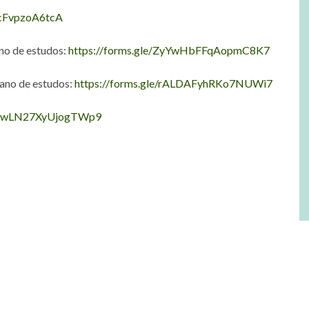
VcFvpzoA6tcA
ano de estudos:
https://forms.gle/ZyYwHbFFqAopmC8K7
ano de estudos:
https://forms.gle/rALDAFyhRKo7NUWi7
e/4twLN27XyUjogTWp9