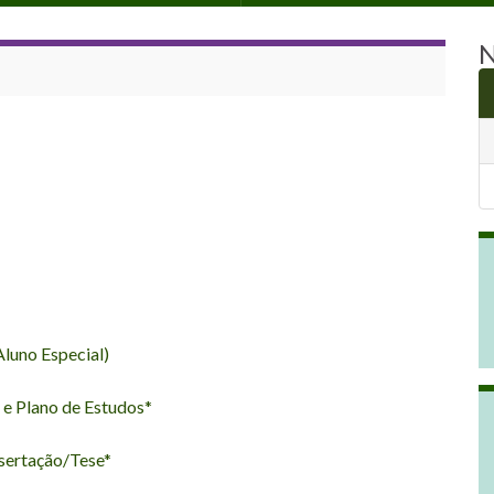
N
Aluno Especial)
 e Plano de Estudos*
sertação/Tese*